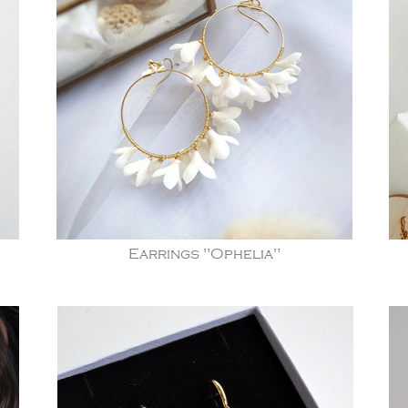
Earrings "Ophelia"