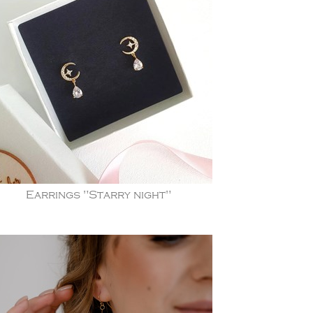
Earrings "Starry night"