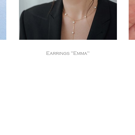
Earrings "Emma"